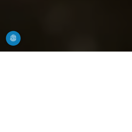
Rohrreinigung in Hockenheim
professionelle Rohrreinigung für Haushalt
und Gewerbe
Wasch- und Spülbecken sind täglich im Einsatz.
Oft wird der Zustand der Rohre erst bemerkt, wenn
Wasser nur noch langsam abläuft oder der
Abfluss vollständig verstopft ist. Rohrwerk24