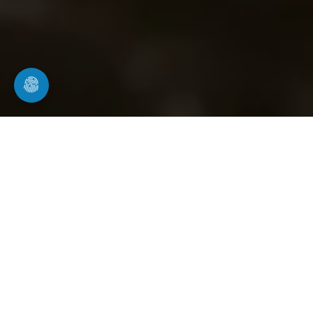
Die Lösung für Ihre Rohrprobleme
Rohrwerk24
Unser Team verfügt über ein umfangreiches
Fachwissen aus der Kanaltechnikbranche, das auf
langjähriger Erfahrung beruht. Die Entstehung von
Rohrverstopfungen und Rohrbrüchen hat uns dazu
motiviert und überzeugt, dass Rohrarbeiten,