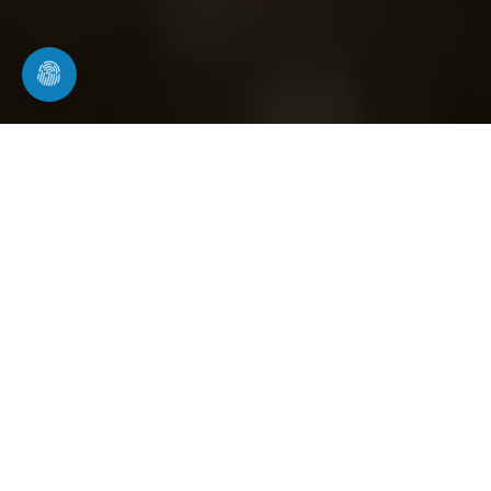
Inspektion & Reinigung von
Regenwasseranlagen
Zisternenreinigung in Böbingen an der
Rems
Eine regelmäßige Zisternenreinigung in Böbingen
an der Rems sorgt dafür, dass Ihre
Regenwasseranlage sauber und funktionsfähig
bleibt. Im Laufe der Zeit sammeln sich Schlamm,
Sand, Laub und organische Rückstände am Boden