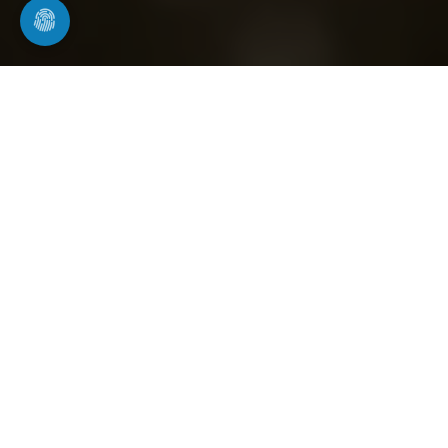
Kanalinspektion in Bad Rippoldsau-
Schapbach
professionelle Kamerabefahrung von Rohr-
und Kanalsystemen
Bei Rohrwerk24 setzen wir moderne
Kameratechnik ein, um eine genaue und
umfassende Untersuchung Ihrer Rohrleitungen und
Abwasserkanäle durchzuführen. Mit einer
professionellen Kanalinspektion lassen sich
Schäden, Ablagerungen, Verstopfungen und