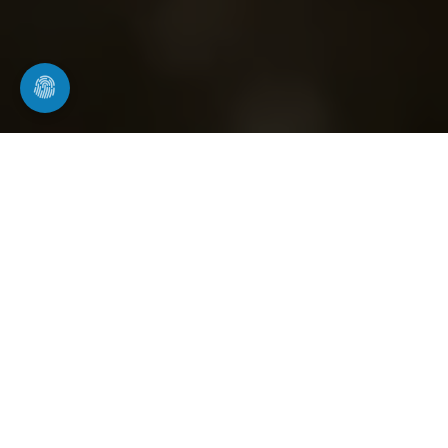
Rohrreinigung in Usingen
professionelle Rohrreinigung für Haushalt
und Gewerbe
Wasch- und Spülbecken sind täglich im Einsatz.
Oft wird der Zustand der Rohre erst bemerkt, wenn
Wasser nur noch langsam abläuft oder der
Abfluss vollständig verstopft ist. Rohrwerk24
bietet eine gründliche und professionelle