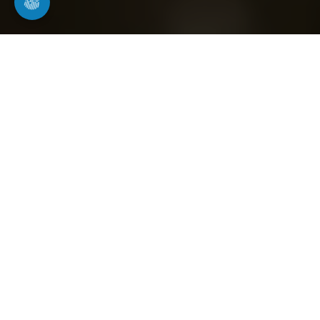
Ihr Experte in Bühlertann
für Dichtheitsprüfung von
Abwasserleitungen
Rohrwerk24 führt fachgerechte Dichtheits- und
Funktionsprüfungen von Abwasserleitungen nach
den Vorgaben der
DIN EN 1610
durch. Diese
Prüfung wird häufig auch als Dichtigkeitsprüfung
bezeichnet und ist besonders bei neu verlegten
Leitungen, Neubauten, Sanierungen oder unklaren
Leitungsschäden wichtig.
Ziel der Dichtheitsprüfung ist es, undichte Stellen