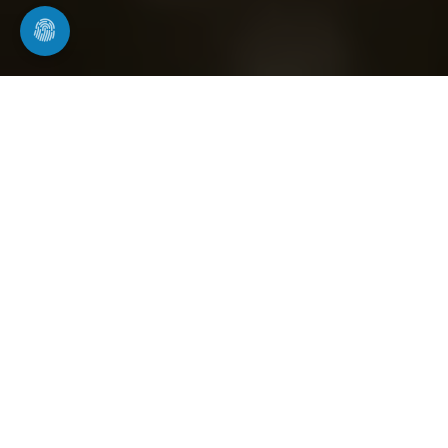
Ihr Experte in Bischweier
für Dichtheitsprüfung von
Abwasserleitungen
Rohrwerk24 führt fachgerechte Dichtheits- und
Funktionsprüfungen von Abwasserleitungen nach
den Vorgaben der
DIN EN 1610
durch. Diese
Prüfung wird häufig auch als Dichtigkeitsprüfung
bezeichnet und ist besonders bei neu verlegten
Leitungen, Neubauten, Sanierungen oder unklaren
Leitungsschäden wichtig.